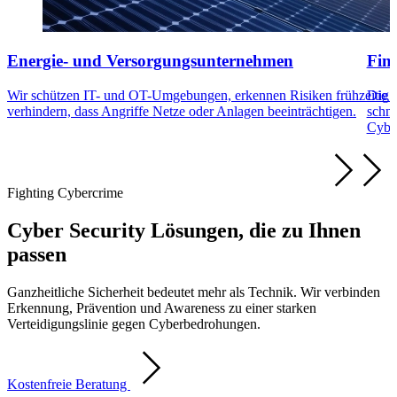
Energie- und Versorgungsunternehmen
Fin
Wir schützen IT- und OT-Umgebungen, erkennen Risiken frühzeitig 
Die D
verhindern, dass Angriffe Netze oder Anlagen beeinträchtigen.
schne
Cyber
Fighting Cybercrime
Cyber Security Lösungen, die zu Ihnen
passen
Ganzheitliche Sicherheit bedeutet mehr als Technik. Wir verbinden
Erkennung, Prävention und Awareness zu einer starken
Verteidigungslinie gegen Cyberbedrohungen.
Kostenfreie Beratung