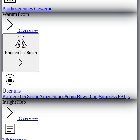
Produzierendes Gewerbe
Warum 8com
Overview
Karriere bei 8com
Über uns
Karriere bei 8com
Arbeiten bei 8com
Bewerbungsprozess
FAQs
Insight Hub
Overview