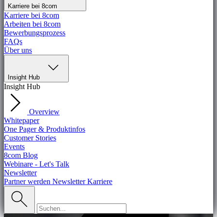
Karriere bei 8com
Karriere bei 8com
Arbeiten bei 8com
Bewerbungsprozess
FAQs
Über uns
Insight Hub
Insight Hub
Overview
Whitepaper
One Pager & Produktinfos
Customer Stories
Events
8com Blog
Webinare - Let's Talk
Newsletter
Partner werden
Newsletter
Karriere