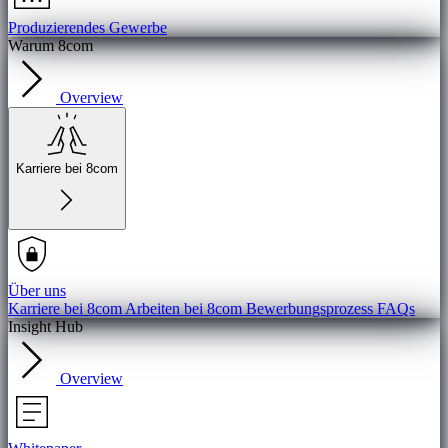
Produzierendes Gewerbe
Warum 8com
Overview
Karriere bei 8com
Über uns
Karriere bei 8com
Arbeiten bei 8com
Bewerbungsprozess
FAQs
Insight Hub
Overview