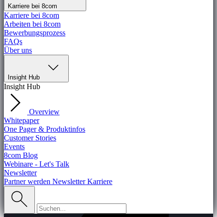
Karriere bei 8com
Karriere bei 8com
Arbeiten bei 8com
Bewerbungsprozess
FAQs
Über uns
Insight Hub
Insight Hub
Overview
Whitepaper
One Pager & Produktinfos
Customer Stories
Events
8com Blog
Webinare - Let's Talk
Newsletter
Partner werden
Newsletter
Karriere