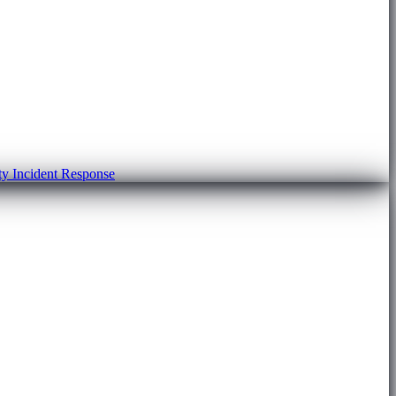
ty
Incident Response