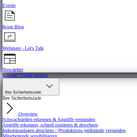
Events
8com Blog
Webinare - Let's Talk
Newsletter
Kontakt
Vorfall melden
Ihre Sicherheitsziele
Ihre Sicherheitsziele
Overview
Schwachstellen erkennen & Angriffe vermeiden
Angriffe erkennen, schnell reagieren & abwehren
Industrieanlagen absichern / (Produktions-)stillstände vermeiden
Mitarbeitende sensibilisieren