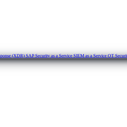
esponse (XDR)
SAP Security as a Service
SIEM as a Service
OT Securi