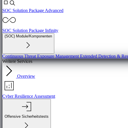
SOC Solution Package Advanced
SOC Solution Package Infinity
(SOC) Module/Komponenten
Continuous Threat Exposure Management
Extended Detection & R
Weitere Services
Overview
Cyber Resilience Assessment
Offensive Sicherheitstests