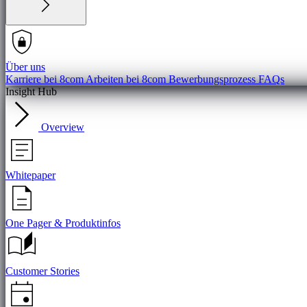
Über uns
Karriere bei 8com
Arbeiten bei 8com
Bewerbungsprozess
FAQs
Insight Hub
Overview
Whitepaper
One Pager & Produktinfos
Customer Stories