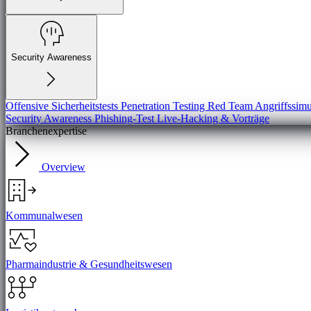
Security Awareness
Offensive Sicherheitstests
Penetration Testing
Red Team Angriffssimu
Security Awareness
Phishing-Test
Live-Hacking & Vorträge
Branchenexpertise
Overview
Kommunalwesen
Pharmaindustrie & Gesundheitswesen