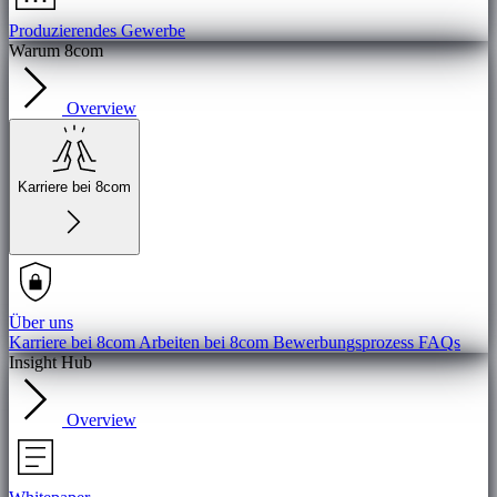
Produzierendes Gewerbe
Warum 8com
Overview
Karriere bei 8com
Über uns
Karriere bei 8com
Arbeiten bei 8com
Bewerbungsprozess
FAQs
Insight Hub
Overview