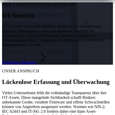
WEIL STILLSTAND KEINE OPTION IST
OT-Security
OT-Systeme steuern die zentralen Prozesse von Industrie und
kritischer Infrastruktur – und sind damit ein Hauptziel für
Cyberangriffe. Unsere OT-Security-Services schützen vor
Produktionsausfällen, Compliance-Verstößen und Gefahren für
Menschen und Umwelt.
Kostenlose Beratung
UNSER ANSPRUCH
Lückenlose Erfassung und Überwachung
Vielen Unternehmen fehlt die vollständige Transparenz über ihre
OT-Assets. Diese mangelnde Sichtbarkeit schafft Risiken:
unbekannte Geräte, veraltete Firmware und offene Schwachstellen
können von Angreifern ausgenutzt werden. Normen wie NIS-2,
IEC 62443 und IT-SiG 2.0 fordern daher eine klare Asset-