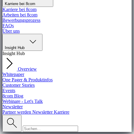
Karriere bei 8com
Karriere bei 8com
Arbeiten bei 8com
Bewerbungsprozess
FAQs
Über uns
Insight Hub
Insight Hub
Overview
Whitepaper
One Pager & Produktinfos
Customer Stories
Events
8com Blog
Webinare - Let's Talk
Newsletter
Partner werden
Newsletter
Karriere