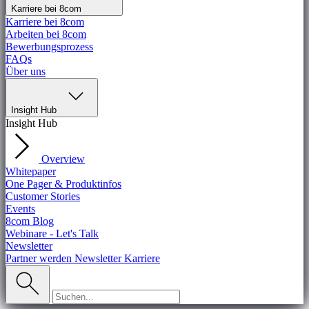
Karriere bei 8com
Karriere bei 8com
Arbeiten bei 8com
Bewerbungsprozess
FAQs
Über uns
Insight Hub
Insight Hub
Overview
Whitepaper
One Pager & Produktinfos
Customer Stories
Events
8com Blog
Webinare - Let's Talk
Newsletter
Partner werden
Newsletter
Karriere