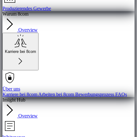
Produzierendes Gewerbe
Warum 8com
Overview
Karriere bei 8com
Über uns
Karriere bei 8com
Arbeiten bei 8com
Bewerbungsprozess
FAQs
Insight Hub
Overview