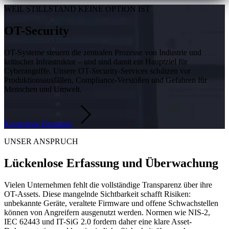
WEIL STILLSTAND KEINE OPTION IST
OT-Security
OT-Systeme steuern die zentralen Prozesse von Industrie und
kritischer Infrastruktur – und sind damit ein Hauptziel für
Cyberangriffe. Unsere OT-Security-Services schützen vor
Produktionsausfällen, Compliance-Verstößen und Gefahren für
Menschen und Umwelt.
Kostenlose Beratung
UNSER ANSPRUCH
Lückenlose Erfassung und Überwachung
Vielen Unternehmen fehlt die vollständige Transparenz über ihre
OT-Assets. Diese mangelnde Sichtbarkeit schafft Risiken:
unbekannte Geräte, veraltete Firmware und offene Schwachstellen
können von Angreifern ausgenutzt werden. Normen wie NIS-2,
IEC 62443 und IT-SiG 2.0 fordern daher eine klare Asset-