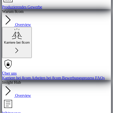
Produzierendes Gewerbe
Warum 8com
Overview
Karriere bei 8com
Über uns
Karriere bei 8com
Arbeiten bei 8com
Bewerbungsprozess
FAQs
Insight Hub
Overview