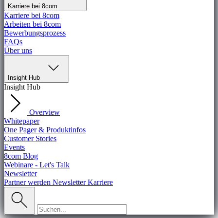
Karriere bei 8com
Karriere bei 8com
Arbeiten bei 8com
Bewerbungsprozess
FAQs
Über uns
Insight Hub
Insight Hub
Overview
Whitepaper
One Pager & Produktinfos
Customer Stories
Events
8com Blog
Webinare - Let's Talk
Newsletter
Partner werden
Newsletter
Karriere